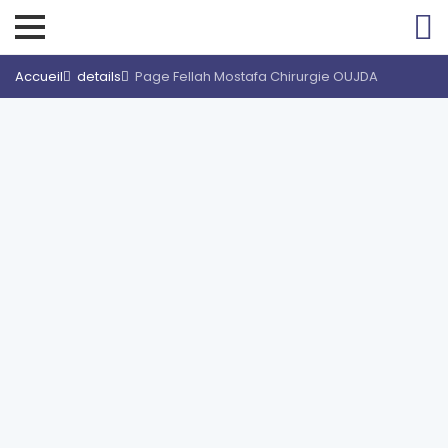
Accueil
details
Page Fellah Mostafa Chirurgie OUJDA