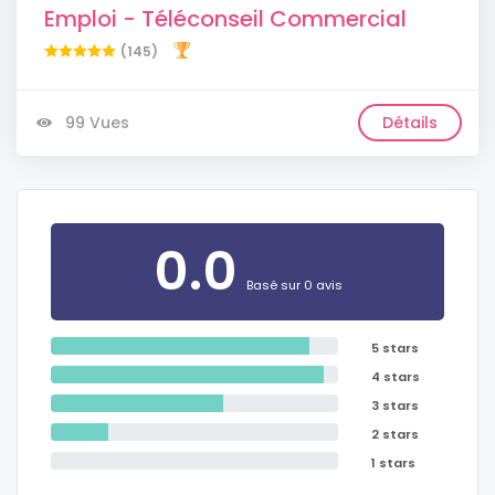
Emploi - Téléconseil Commercial
(145)
99 Vues
Détails
0.0
Basé sur 0 avis
5 stars
4 stars
3 stars
2 stars
1 stars