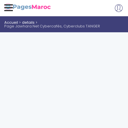
Accueil
details
Page Jawhara.Net Cybercafés, Cyberclubs TANGER