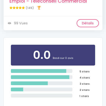
Emploi - Téléconseil Commercial
(145)
99 Vues
Détails
0.0
Basé sur 0 avis
5 stars
4 stars
3 stars
2 stars
1 stars