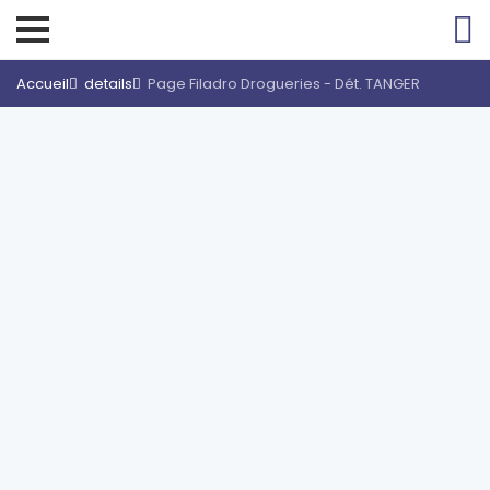
Accueil
details
Page Filadro Drogueries - Dét. TANGER