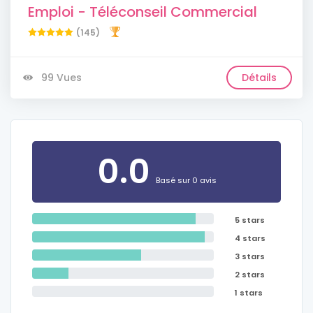
Emploi - Téléconseil Commercial
(145)
99 Vues
Détails
0.0
Basé sur 0 avis
5 stars
4 stars
3 stars
2 stars
1 stars