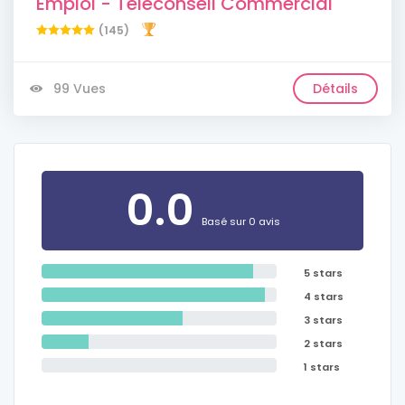
Emploi - Téléconseil Commercial
(145)
99 Vues
Détails
0.0
Basé sur 0 avis
5 stars
4 stars
3 stars
2 stars
1 stars