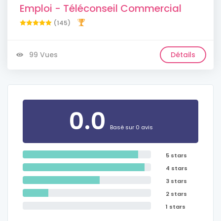
Emploi - Téléconseil Commercial
(145)
99 Vues
Détails
0.0
Basé sur 0 avis
5 stars
4 stars
3 stars
2 stars
1 stars