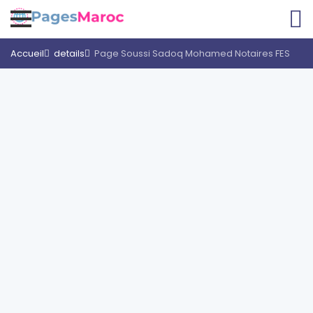
Accueil
details
Page Soussi Sadoq Mohamed Notaires FES