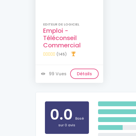
EDITEUR DE LOGICIEL
Emploi -
Téléconseil
Commercial
(145)
99 Vues
Détails
0.0
Basé
sur 0 avis