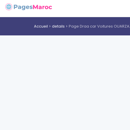
Accueil
details
Page Draa car Voitures OUARZA