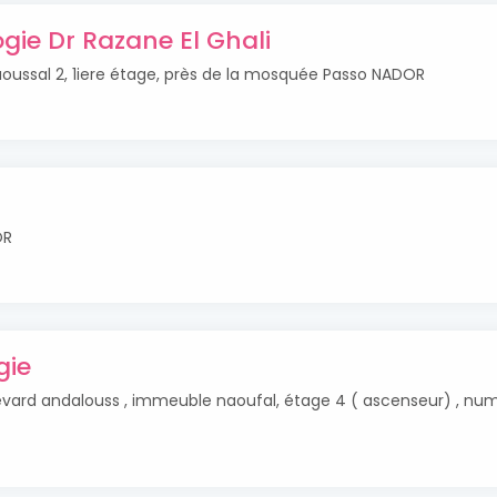
gie Dr Razane El Ghali
ussal 2, 1iere étage, près de la mosquée Passo NADOR
OR
gie
vard andalouss , immeuble naoufal, étage 4 ( ascenseur) , nu