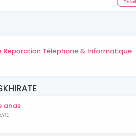
Détai
de Réparation Téléphone & Informatique
 SKHIRATE
uerie anas
IRATE