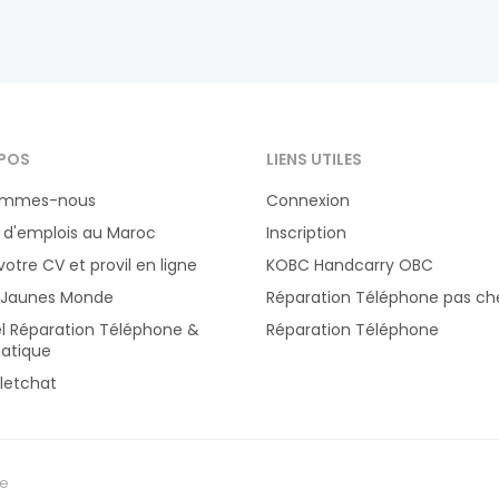
POS
LIENS UTILES
ommes-nous
Connexion
 d'emplois au Maroc
Inscription
votre CV et provil en ligne
KOBC Handcarry OBC
 Jaunes Monde
Réparation Téléphone pas ch
el Réparation Téléphone &
Réparation Téléphone
atique
letchat
te