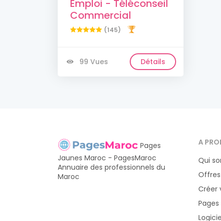
Emploi - Téléconseil
Commercial
(145)
99 Vues
Détails
A PRO
Pages
Jaunes Maroc - PagesMaroc
Qui s
Annuaire des professionnels du
Offres
Maroc
Créer 
Pages
Logici