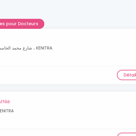
lles pour Docteurs
شارع محمد الخامس ، عمارة مكاتب رانيا ، مكتب رقم 4 ، KENITRA
Détai
ffilié
 KENITRA