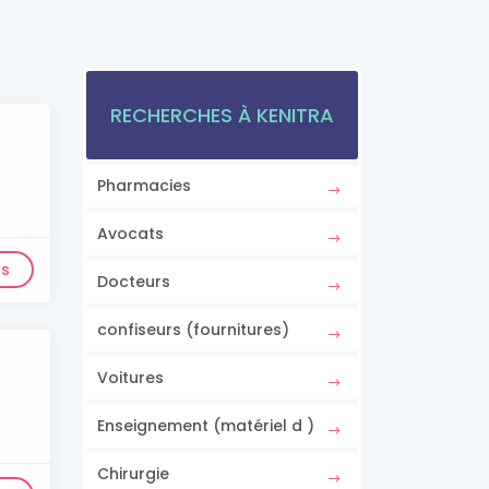
RECHERCHES À KENITRA
Pharmacies
Avocats
ls
Docteurs
confiseurs (fournitures)
Voitures
Enseignement (matériel d )
Chirurgie