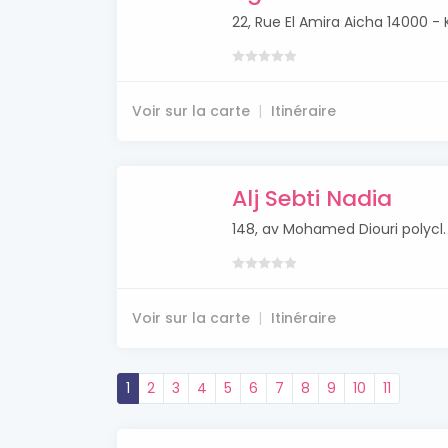
22, Rue El Amira Aicha 14000 -
Voir sur la carte
Itinéraire
Alj Sebti Nadia
148, av Mohamed Diouri polycl
Voir sur la carte
Itinéraire
1
2
3
4
5
6
7
8
9
10
11