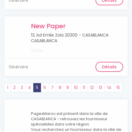
Itinéraire
Détails
New Paper
13, bd Emile Zola 20300 - CASABLANCA
CASABLANCA
Itinéraire
Détails
1
2
3
4
5
6
7
8
9
10
11
12
13
14
15
PagesMaroc est présent dans la ville de
CASABLANCA - retrouvez les fournisseur
spécialistes dans votre région.
Vous recherchez un fournisseur dans la ville de