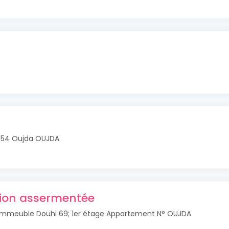
r 54 Oujda OUJDA
tion assermentée
Immeuble Douhi 69; 1er étage Appartement N° OUJDA