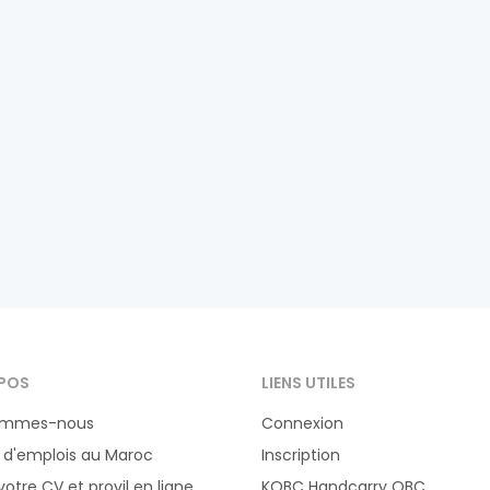
POS
LIENS UTILES
ommes-nous
Connexion
 d'emplois au Maroc
Inscription
votre CV et provil en ligne
KOBC Handcarry OBC