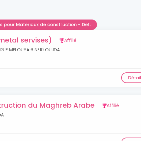
les pour Matériaux de construction - Dét.
 metal servises)
Affilié
S RUE MELOUYA 6 N°10 OUJDA
Détai
truction du Maghreb Arabe
Affilié
DA