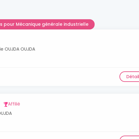
les pour Mécanique générale industrielle
gèrie OUJDA OUJDA
Détai
Affilié
 OUJDA