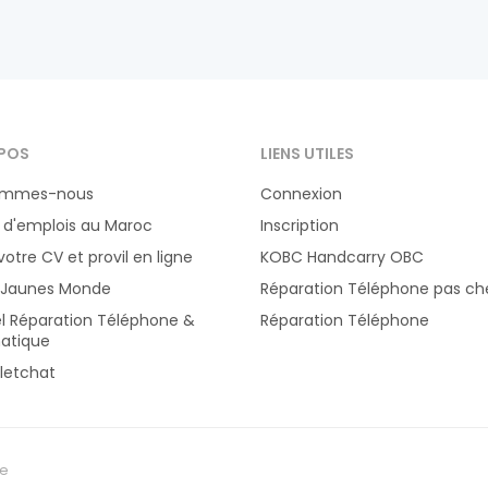
POS
LIENS UTILES
ommes-nous
Connexion
 d'emplois au Maroc
Inscription
votre CV et provil en ligne
KOBC Handcarry OBC
 Jaunes Monde
Réparation Téléphone pas ch
el Réparation Téléphone &
Réparation Téléphone
atique
letchat
te