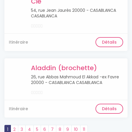
Cie
54, rue Jean Jaurès 20000 - CASABLANCA
CASABLANCA
Itinéraire
Détails
Aladdin (brochette)
26, rue Abbas Mahmoud El Akkad -ex Favre
20000 - CASABLANCA CASABLANCA
Itinéraire
Détails
1
2
3
4
5
6
7
8
9
10
11