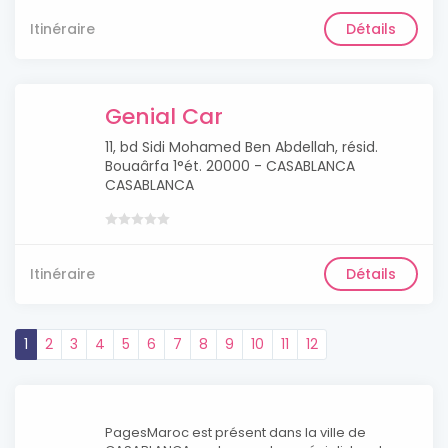
Itinéraire
Détails
Genial Car
11, bd Sidi Mohamed Ben Abdellah, résid.
Bouaârfa 1°ét. 20000 - CASABLANCA
CASABLANCA
Itinéraire
Détails
1
2
3
4
5
6
7
8
9
10
11
12
PagesMaroc est présent dans la ville de