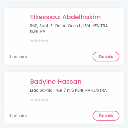
Elkessioui Abdelhakim
360, Sect. F, Ouled Oujih I , 1°ét. KENITRA
KENITRA
Itinéraire
Détails
Badyine Hassan
Erac Saknia , rue 7 n°5 KENITRA KENITRA
Itinéraire
Détails