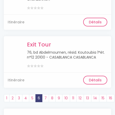
Itinéraire
Détails
Exit Tour
76, bd Abdelmoumen, résid. Koutoubia 1°ét.
n°12 20100 - CASABLANCA CASABLANCA
Itinéraire
Détails
1
2
3
4
5
6
7
8
9
10
11
12
13
14
15
16