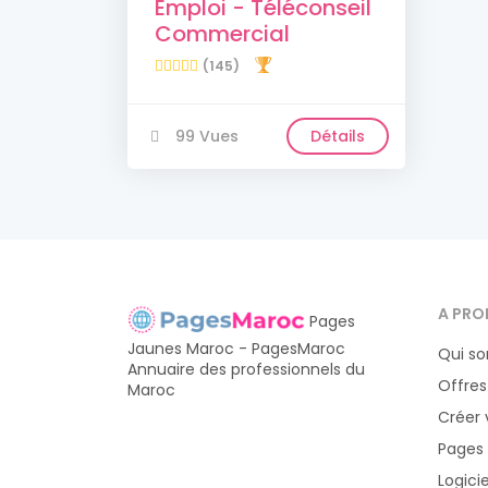
Emploi - Téléconseil
Commercial
(145)
99 Vues
Détails
A PRO
Pages
Jaunes Maroc - PagesMaroc
Qui s
Annuaire des professionnels du
Offres
Maroc
Créer 
Pages
Logici