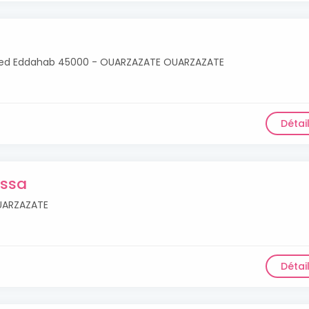
ued Eddahab 45000 - OUARZAZATE OUARZAZATE
Détai
issa
UARZAZATE
Détai